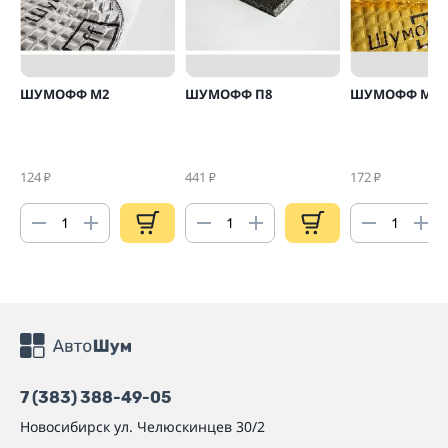
ШУМОФФ М2
ШУМОФФ П8
ШУМОФФ М4
124
441
172
₽
₽
₽
7 (383) 388-49-05
Новосибирск
ул. Челюскинцев 30/2