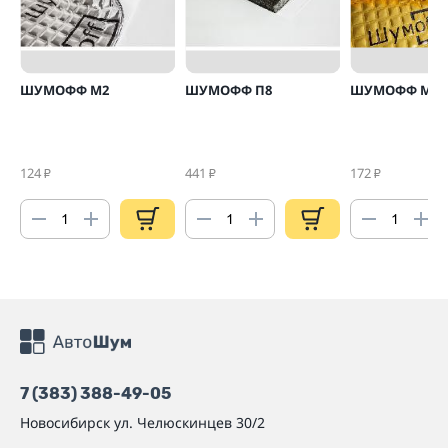
ШУМОФФ М2
ШУМОФФ П8
ШУМОФФ М4
124
441
172
₽
₽
₽
7 (383) 388-49-05
Новосибирск
ул. Челюскинцев 30/2