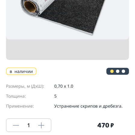
в наличии
Размеры, м (ДхШ):
0,70 х 1.0
Толщина:
5
Применение:
Устранение скрипов и дребезга.
470
₽