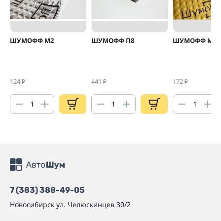
ШУМОФФ М2
ШУМОФФ П8
ШУМОФФ М4
124
441
172
₽
₽
₽
7 (383) 388-49-05
Новосибирск
ул. Челюскинцев 30/2