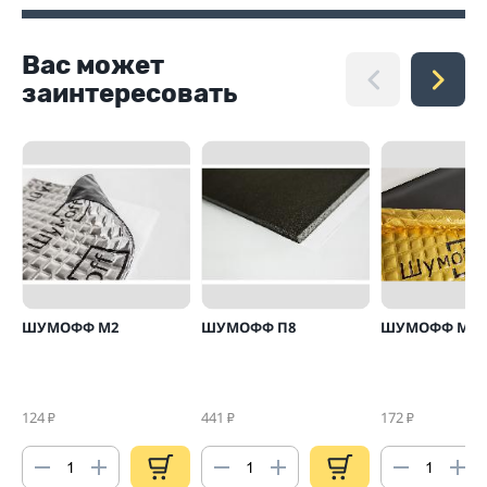
Вас может
заинтересовать
ШУМОФФ М2
ШУМОФФ П8
ШУМОФФ М4
124
441
172
₽
₽
₽