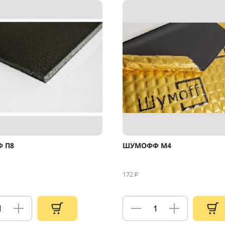
 П8
ШУМОФФ М4
172
₽