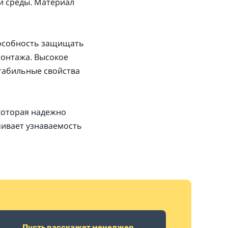
й среды. Материал
пособность защищать
монтажа. Высокое
стабильные свойства
 которая надежно
чивает узнаваемость
Пусть расскажет менеджер