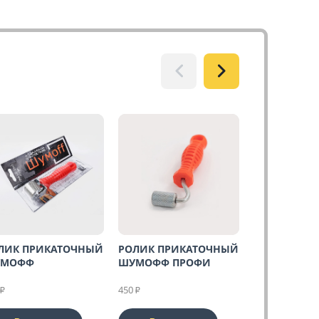
ЛИК ПРИКАТОЧНЫЙ
РОЛИК ПРИКАТОЧНЫЙ
РОЛИК ПРИ
МОФФ
ШУМОФФ ПРОФИ
ШУМОФФ ПР
450
500
₽
₽
₽