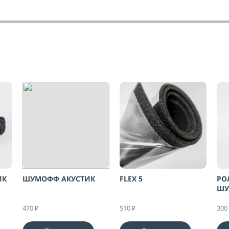
ИК
ШУМОФФ АКУСТИК
FLEX 5
РО
ШУ
470
510
300
₽
₽