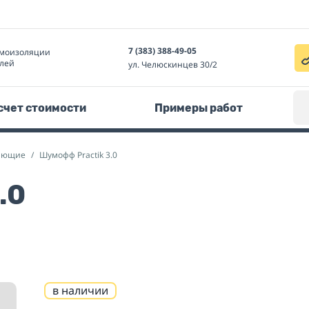
7 (383) 388-49-05
моизоляции
лей
ул. Челюскинцев 30/2
счет стоимости
Примеры работ
ающие
Шумофф Practik 3.0
.0
в наличии