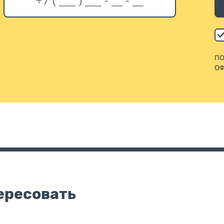
ПО
ОФ
ересовать