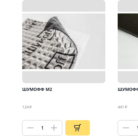
ШУМОФФ М2
ШУМОФФ
124
441
₽
₽