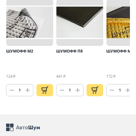
ШУМОФФ М2
ШУМОФФ П8
ШУМОФФ М4
124
441
172
₽
₽
₽